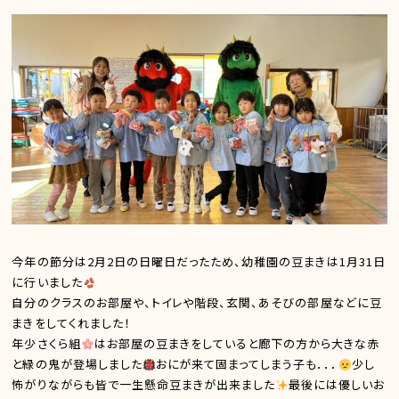
今年の節分は2月2日の日曜日だったため、幼稚園の豆まきは1月31日
に行いました
自分のクラスのお部屋や、トイレや階段、玄関、あそびの部屋などに豆
まきをしてくれました！
年少さくら組
はお部屋の豆まきをしていると廊下の方から大きな赤
と緑の鬼が登場しました
おにが来て固まってしまう子も．．．
少し
怖がりながらも皆で一生懸命豆まきが出来ました
最後には優しいお