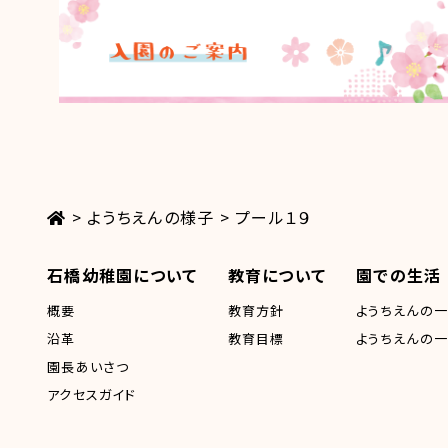
>
ようちえんの様子
>
プール１９
石橋幼稚園について
教育について
園での生活
概要
教育方針
ようちえんの
沿革
教育目標
ようちえんの
園長あいさつ
アクセスガイド