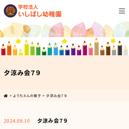
夕涼み会７９
>
ようちえんの様子
>
夕涼み会７９
夕涼み会７９
2024.09.10