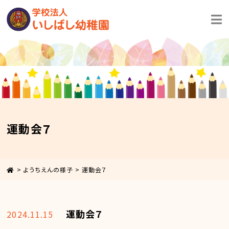
運動会７
>
ようちえんの様子
>
運動会７
運動会７
2024.11.15