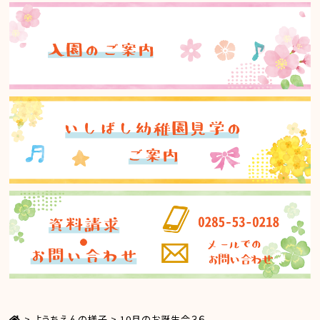
>
ようちえんの様子
>
10月のお誕生会３６