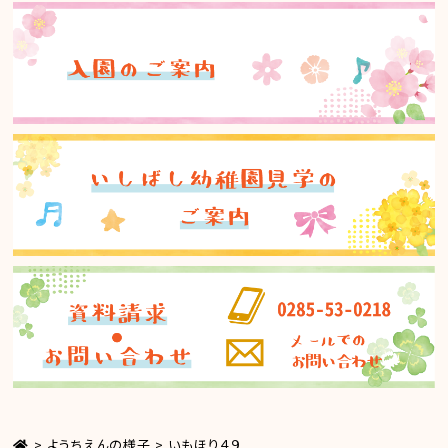
>
ようちえんの様子
>
いもほり４９