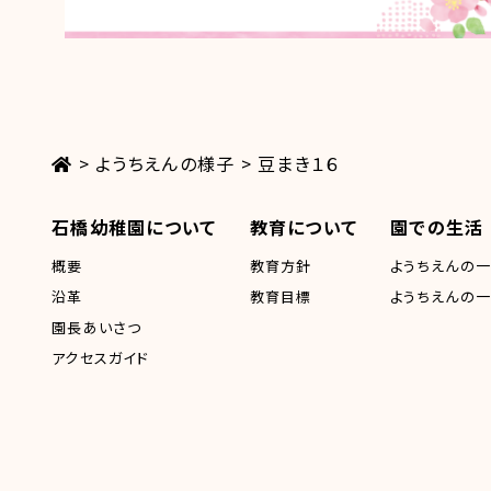
>
ようちえんの様子
>
豆まき１６
石橋幼稚園について
教育について
園での生活
概要
教育方針
ようちえんの
沿革
教育目標
ようちえんの
園長あいさつ
アクセスガイド